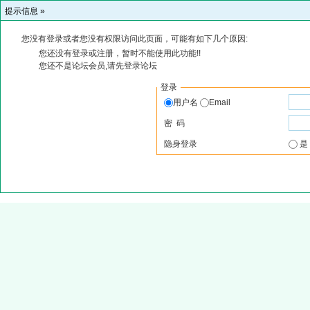
提示信息 »
您没有登录或者您没有权限访问此页面，可能有如下几个原因:
您还没有登录或注册，暂时不能使用此功能!!
您还不是论坛会员,请先登录论坛
登录
用户名
Email
密 码
隐身登录