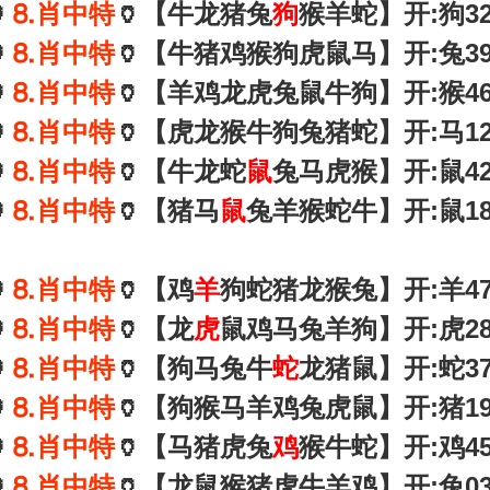

⒏肖中特
🏺【牛龙猪兔
狗
猴羊蛇】开:狗3

⒏肖中特
🏺【牛猪鸡猴狗虎鼠马】开:兔3

⒏肖中特
🏺【羊鸡龙虎兔鼠牛狗】开:猴4

⒏肖中特
🏺【虎龙猴牛狗兔猪蛇】开:马1

⒏肖中特
🏺【牛龙蛇
鼠
兔马虎猴】开:鼠4

⒏肖中特
🏺【猪马
鼠
兔羊猴蛇牛】开:鼠1

⒏肖中特
🏺【鸡
羊
狗蛇猪龙猴兔】开:羊4

⒏肖中特
🏺【龙
虎
鼠鸡马兔羊狗】开:虎2

⒏肖中特
🏺【狗马兔牛
蛇
龙猪鼠】开:蛇3

⒏肖中特
🏺【狗猴马羊鸡兔虎鼠】开:猪1

⒏肖中特
🏺【马猪虎兔
鸡
猴牛蛇】开:鸡4

⒏肖中特
🏺【龙鼠猴猪虎牛羊鸡】开:兔0