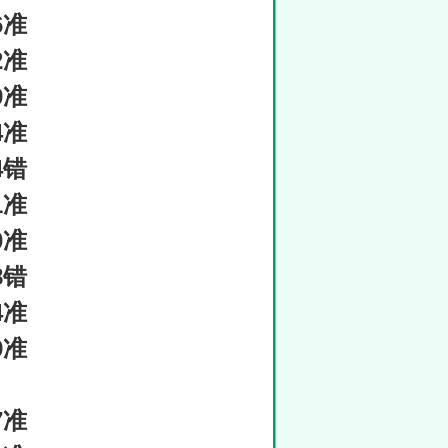
6准
2准
9准
4准
4错
1准
0准
8错
4准
9准
7准