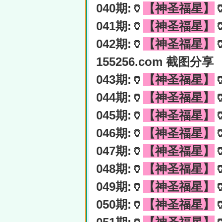
040期:🏺
【神圣福星】

041期:🏺
【神圣福星】

042期:🏺
【神圣福星】

155256.com 截图分享
043期:🏺
【神圣福星】

044期:🏺
【神圣福星】

045期:🏺
【神圣福星】

046期:🏺
【神圣福星】

047期:🏺
【神圣福星】

048期:🏺
【神圣福星】

049期:🏺
【神圣福星】

050期:🏺
【神圣福星】
