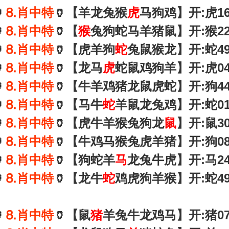

⒏肖中特
🏺【羊龙兔猴
虎
马狗鸡】开:虎1

⒏肖中特
🏺【
猴
兔狗蛇马羊猪鼠】开:猴2

⒏肖中特
🏺【虎羊狗
蛇
兔鼠猴龙】开:蛇4

⒏肖中特
🏺【龙马
虎
蛇鼠鸡狗羊】开:虎0

⒏肖中特
🏺【牛羊鸡猪龙鼠虎蛇】开:狗4

⒏肖中特
🏺【马牛
蛇
羊鼠龙兔鸡】开:蛇0

⒏肖中特
🏺【虎牛羊猴兔狗龙
鼠
】开:鼠3

⒏肖中特
🏺【牛鸡马猴兔虎羊猪】开:狗0

⒏肖中特
🏺【狗蛇羊
马
龙兔牛虎】开:马2

⒏肖中特
🏺【龙牛
蛇
鸡虎狗羊猴】开:蛇4

⒏肖中特
🏺【鼠
猪
羊兔牛龙鸡马】开:猪0