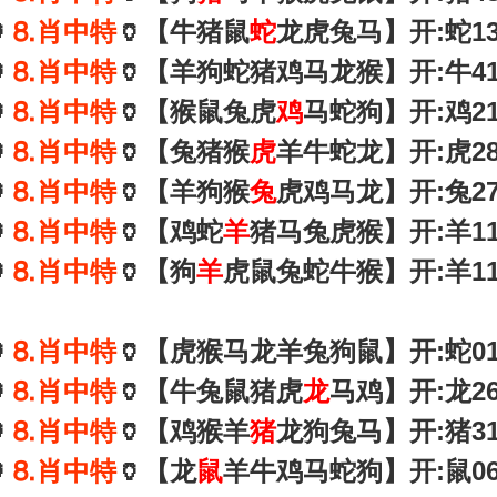

⒏肖中特
🏺【牛猪鼠
蛇
龙虎兔马】开:蛇1

⒏肖中特
🏺【羊狗蛇猪鸡马龙猴】开:牛4

⒏肖中特
🏺【猴鼠兔虎
鸡
马蛇狗】开:鸡2

⒏肖中特
🏺【兔猪猴
虎
羊牛蛇龙】开:虎2

⒏肖中特
🏺【羊狗猴
兔
虎鸡马龙】开:兔2

⒏肖中特
🏺【鸡蛇
羊
猪马兔虎猴】开:羊1

⒏肖中特
🏺【狗
羊
虎鼠兔蛇牛猴】开:羊1

⒏肖中特
🏺【虎猴马龙羊兔狗鼠】开:蛇0

⒏肖中特
🏺【牛兔鼠猪虎
龙
马鸡】开:龙2

⒏肖中特
🏺【鸡猴羊
猪
龙狗兔马】开:猪3

⒏肖中特
🏺【龙
鼠
羊牛鸡马蛇狗】开:鼠0