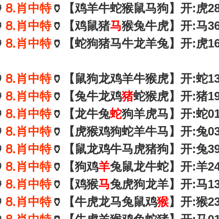

⒏肖中特
🏺【鸡羊牛蛇猴鼠马狗】开:虎2

⒏肖中特
🏺【鸡鼠猪
马
猴兔牛虎】开:马3

⒏肖中特
🏺【蛇狗猪马牛龙羊兔】开:虎1

⒏肖中特
🏺【鼠狗龙鸡羊牛猴虎】开:蛇1

⒏肖中特
🏺【兔牛龙鸡
猪
蛇猴虎】开:猪1

⒏肖中特
🏺【龙牛兔
蛇
狗羊虎马】开:蛇0

⒏肖中特
🏺【虎猴鸡狗蛇羊牛马】开:兔0

⒏肖中特
🏺【鼠龙鸡牛马虎猪狗】开:兔3

⒏肖中特
🏺【狗鸡
羊
兔鼠龙牛蛇】开:羊2

⒏肖中特
🏺【鸡猴
马
兔虎狗龙羊】开:马1

⒏肖中特
🏺【牛虎龙马兔鼠鸡
猴
】开:猴2