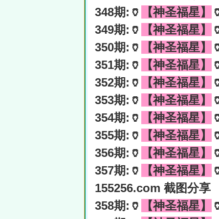
348期:🏺
【神圣福星】

349期:🏺
【神圣福星】

350期:🏺
【神圣福星】

351期:🏺
【神圣福星】

352期:🏺
【神圣福星】

353期:🏺
【神圣福星】

354期:🏺
【神圣福星】

355期:🏺
【神圣福星】

356期:🏺
【神圣福星】

357期:🏺
【神圣福星】

155256.com 截图分享
358期:🏺
【神圣福星】
